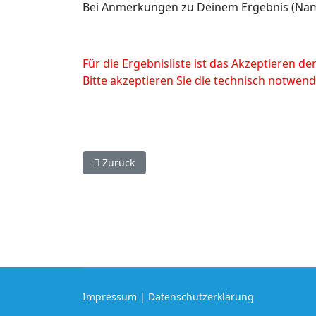
Bei Anmerkungen zu Deinem Ergebnis (Name 
Für die Ergebnisliste ist das Akzeptieren d
Bitte akzeptieren Sie die technisch notwen
Vorheriger Beitrag: Ergebnisse GM 2017
Zurück
Impressum
|
Datenschutzerklärung