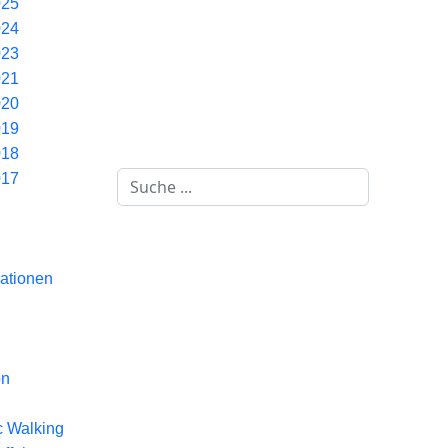
025
024
023
021
020
019
018
Suchen
017
ationen
on
c Walking